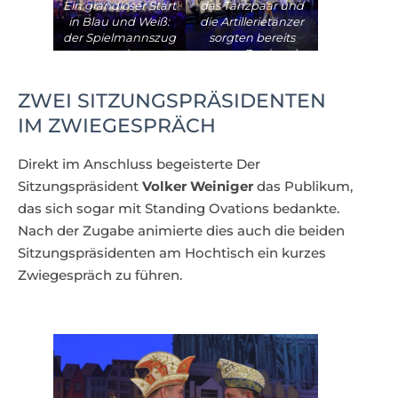
Ein grandioser Start
das Tanzpaar und
in Blau und Weiß:
die Artillerietänzer
der Spielmannszug
sorgten bereits
sowie
ganz zu Beginn der
Festsitzung für
beste Stimmung im
ZWEI SITZUNGSPRÄSIDENTEN
Saal
IM ZWIEGESPRÄCH
Direkt im Anschluss begeisterte Der
Sitzungspräsident
Volker Weiniger
das Publikum,
das sich sogar mit Standing Ovations bedankte.
Nach der Zugabe animierte dies auch die beiden
Sitzungspräsidenten am Hochtisch ein kurzes
Zwiegespräch zu führen.