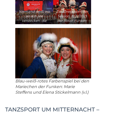
Niemand weiß, wo
Das Dreigestirn der
sie sich alle
Session 2022/2023
verstecken: die
der Roten Funken
Farben Rot und
begleitete die
Weiß bekamen
Wache
Überhand auf der
Bühne)
Blau-weiß-rotes Farbenspiel bei den
Mariechen der Funken: Marie
Steffens und Elena Stickelmann (v.l.)
TANZSPORT UM MITTERNACHT –