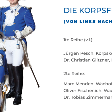
DIE KORPS
(VON LINKS NAC
1te Reihe (v.l.):
Jürgen Pesch, Korp
Dr. Christian Glitzner
2te Reihe:
Marc Menden, Wachoff
Oliver Fischenich, Wac
Dr. Tobias Zimmerman