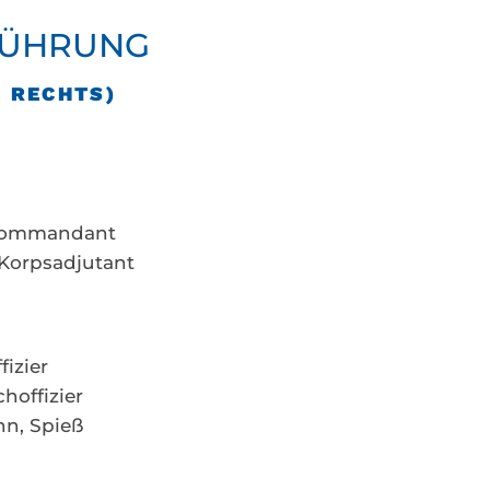
FÜHRUNG
H RECHTS)
skommandant
, Korpsadjutant
izier
hoffizier
n, Spieß