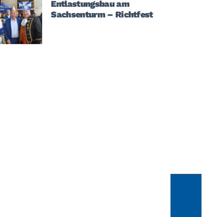
Entlastungsbau am
Sachsenturm – Richtfest