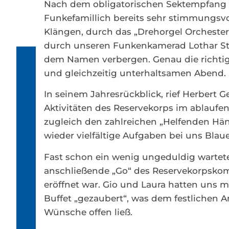
Nach dem obligatorischen Sektempfang i
Funkefamillich bereits sehr stimmungsvo
Klängen, durch das „Drehorgel Orchester
durch unseren Funkenkamerad Lothar Struw
dem Namen verbergen. Genau die richtig
und gleichzeitig unterhaltsamen Abend.
In seinem Jahresrückblick, rief Herbert G
Aktivitäten des Reservekorps im ablaufe
zugleich den zahlreichen „Helfenden Hä
wieder vielfältige Aufgaben bei uns Bl
Fast schon ein wenig ungeduldig wartete
anschließende „Go“ des Reservekorpsko
eröffnet war. Gio und Laura hatten uns m
Buffet „gezaubert“, was dem festlichen 
Wünsche offen ließ.