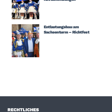
Entlastungsbau am
Sachsenturm – Richtfest
RECHTLICHES