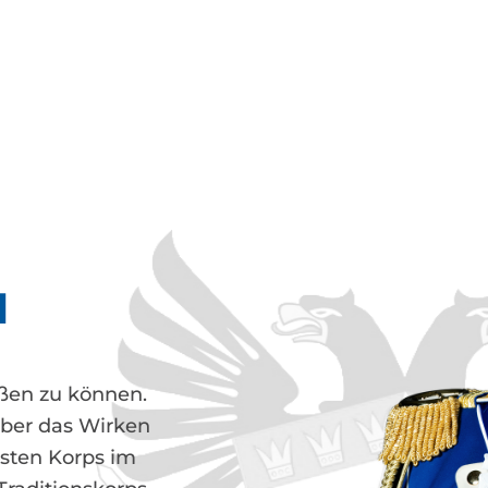
N
üßen zu können.
über das Wirken
esten Korps im